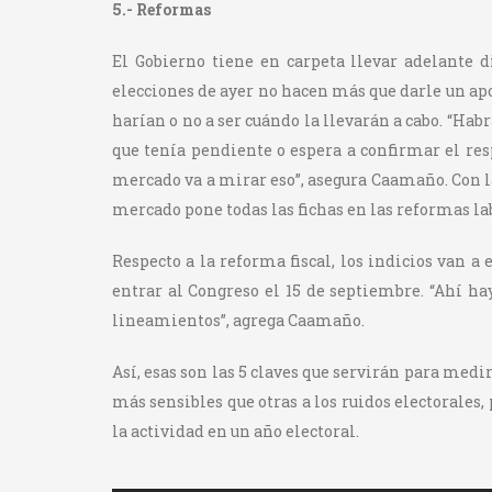
5.- Reformas
El Gobierno tiene en carpeta llevar adelante d
elecciones de ayer no hacen más que darle un apo
harían o no a ser cuándo la llevarán a cabo. “Hab
que tenía pendiente o espera a confirmar el resp
mercado va a mirar eso”, asegura Caamaño. Con l
mercado pone todas las fichas en las reformas la
Respecto a la reforma fiscal, los indicios van a
entrar al Congreso el 15 de septiembre. “Ahí h
lineamientos”, agrega Caamaño.
Así, esas son las 5 claves que servirán para medi
más sensibles que otras a los ruidos electorales
la actividad en un año electoral.