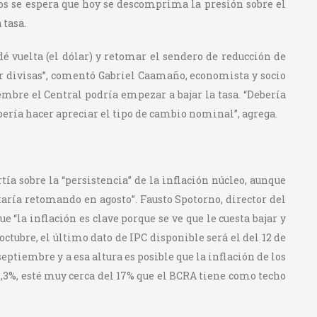
s se espera que hoy se descomprima la presión sobre el
 tasa.
dé vuelta (el dólar) y retomar el sendero de reducción de
r divisas”, comentó Gabriel Caamaño, economista y socio
mbre el Central podría empezar a bajar la tasa. “Debería
ebería hacer apreciar el tipo de cambio nominal”, agrega.
ía sobre la “persistencia” de la inflación núcleo, aunque
staría retomando en agosto”. Fausto Spotorno, director del
 “la inflación es clave porque se ve que le cuesta bajar y
 octubre, el último dato de IPC disponible será el del 12 de
eptiembre y a esa altura es posible que la inflación de los
13,3%, esté muy cerca del 17% que el BCRA tiene como techo