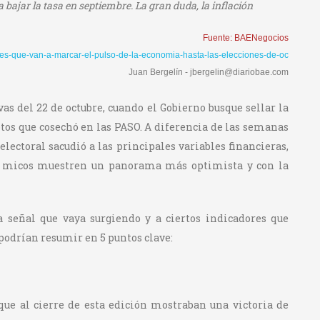
 bajar la tasa en septiembre. La gran duda, la inflación
Fuente: BAENegocios
laves-que-van-a-marcar-el-pulso-de-la-economia-hasta-las-elecciones-de-oc
Juan Bergelín - jbergelin@diariobae.com
vas del 22 de octubre, cuando el Gobierno busque sellar la
votos que cosechó en las PASO. A diferencia de las semanas
electoral sacudió a las principales variables financieras,
nó- micos muestren un panorama más optimista y con la
 señal que vaya surgiendo y a ciertos indicadores que
podrían resumir en 5 puntos clave:
que al cierre de esta edición mostraban una victoria de