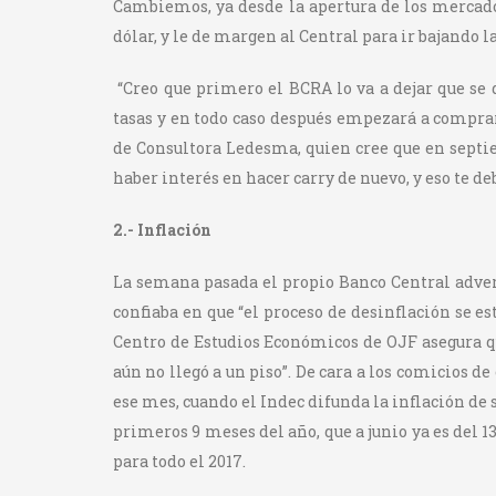
Cambiemos, ya desde la apertura de los mercado
dólar, y le de margen al Central para ir bajando la
“Creo que primero el BCRA lo va a dejar que se 
tasas y en todo caso después empezará a compra
de Consultora Ledesma, quien cree que en septie
haber interés en hacer carry de nuevo, y eso te d
2.- Inflación
La semana pasada el propio Banco Central advert
confiaba en que “el proceso de desinflación se e
Centro de Estudios Económicos de OJF asegura que
aún no llegó a un piso”. De cara a los comicios de
ese mes, cuando el Indec difunda la inflación de s
primeros 9 meses del año, que a junio ya es del 
para todo el 2017.